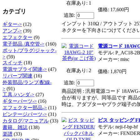
在庫あり: 1
価格: 17,600円
カテゴリ
追加:
インプット 310Ω / アウトプッ
ギター->
(12)
ネクターを下向きにつけてくださ
アンプ->
(39)
エフェクター
(9)
電子部品 /真空管->
(160)
電源コード 18AWG-
ポット/プラグ/ジャック-
モデル: P_AC18-2B
>
(59)
メーカー: misc
スイッチ
(18)
電源サプライ関連->
(47)
在庫あり: 2
価格: 1,870円
リバーブ関連
(16)
外装部品/ランプ/配線-
追加:
>
(91)
商品説明 : 汎用電源コード 18AW
工具 /ハンダ->
(27)
合が有りますが、同等品です 商品の
ギターパーツ->
(16)
時は、アダプターやプラグ端子の
エフェクター部品->
(11)
ビンテージパーツ->
(31)
ビス タッピング FE
カタログ/マニュアル
(33)
モデル: neji-f-bp-bf
書籍、雑誌
(138)
メーカー: FENDE
楽譜
(33)