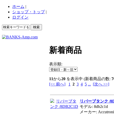
ホーム
|
ショップ・トップ
|
ログイン
新着商品
表示順:
11
から
20
を表示中 (新着商品の数:
7
[<< 前へ]
1
2
3
4
5
...
[次へ >>]
リバーブタンク /8D
モデル: 8db2c1d
メーカー: Accutroni