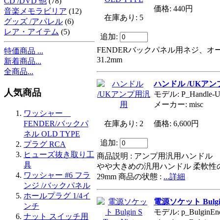
CD /DVD 他
(78)
価格: 440円
音楽メモラビリア
(12)
在庫あり: 5
グッズ /アパレル
(6)
レア・アイテム
(5)
追加:
FENDERバックパネル用ネジ、オー
特価商品 ...
31.2mm
新着商品...
全商品...
ハンドル /UKア
人気商品
モデル: P_Handle-
メーカー: misc
ワッシャー
FENDER/バックパ
在庫あり: 2
価格: 6,600円
ネル OLD TYPE
追加:
プラグ RCA
ヒューズ抜き取り工
商品説明 : アンプ用汎用ハンドル 
具
やや大きめの汎用ハンドル 柔軟性の
ワッシャー #6 フラ
29mm 商品の状態 :
...詳細
ンジ /バックパネル
ホールプラグ 1/4イ
電源ソケット Bulgin S
ンチ
モデル: p_BulginEnd
ナット スイッチ用