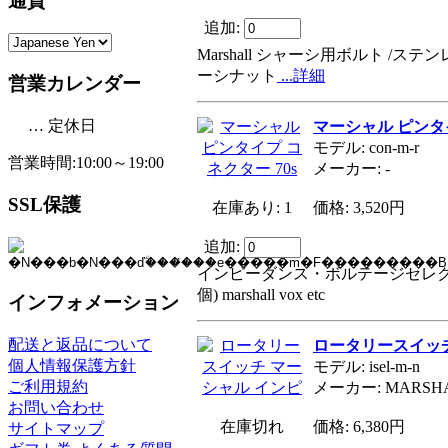
通貨
追加:
Marshall シャーシ用ボルト /ステンレス
ーシナット
...詳細
営業カレンダー
… 定休日
マーシャル ピンタイ
モデル: con-m-r
営業時間:10:00～19:00
メーカー: -
SSL保護
在庫あり: 1
価格: 3,520円
追加:
インピーダンス・ボルテージセレク
個) marshall vox etc
インフォメーション
配送と返品について
ロータリースイッチ
個人情報保護方針
モデル: isel-m-n
ご利用規約
メーカー: MARSH
お問い合わせ
在庫切れ
価格: 6,380円
サイトマップ