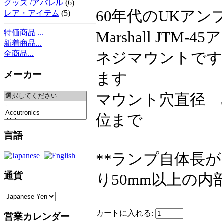
グッズ /アパレル
(6)
60年代のUKアン
レア・アイテム
(5)
Marshall JTM-
特価商品 ...
新着商品...
ネジマウントです
全商品...
メーカー
ます
マウント穴直径 3/
位まで
言語
**ランプ自体長
通貨
り50mm以上の
カートに入れる:
営業カレンダー