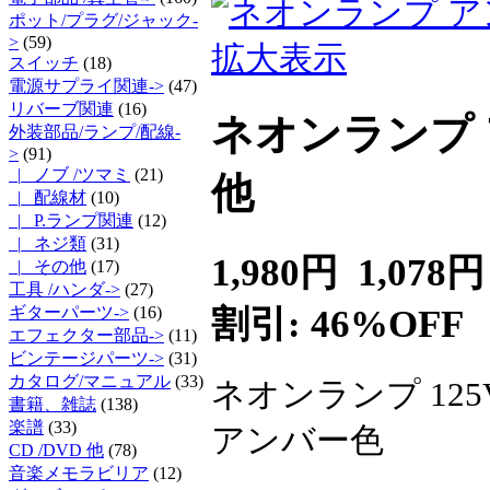
ポット/プラグ/ジャック-
>
(59)
拡大表示
スイッチ
(18)
電源サプライ関連->
(47)
リバーブ関連
(16)
ネオンランプ アン
外装部品/ランプ/配線
-
>
(91)
|_ ノブ /ツマミ
(21)
他
|_ 配線材
(10)
|_ P.ランプ関連
(12)
|_ ネジ類
(31)
1,980円
1,078円
|_ その他
(17)
工具 /ハンダ->
(27)
割引: 46%OFF
ギターパーツ->
(16)
エフェクター部品->
(11)
ビンテージパーツ->
(31)
カタログ/マニュアル
(33)
ネオンランプ 125V
書籍、雑誌
(138)
楽譜
(33)
アンバー色
CD /DVD 他
(78)
音楽メモラビリア
(12)