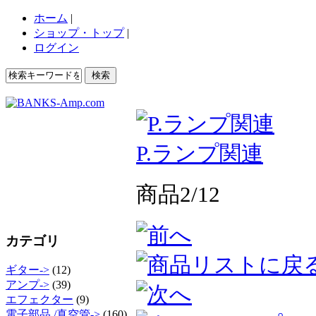
ホーム
|
ショップ・トップ
|
ログイン
P.ランプ関連
商品2/12
カテゴリ
ギター->
(12)
アンプ->
(39)
エフェクター
(9)
電子部品 /真空管->
(160)