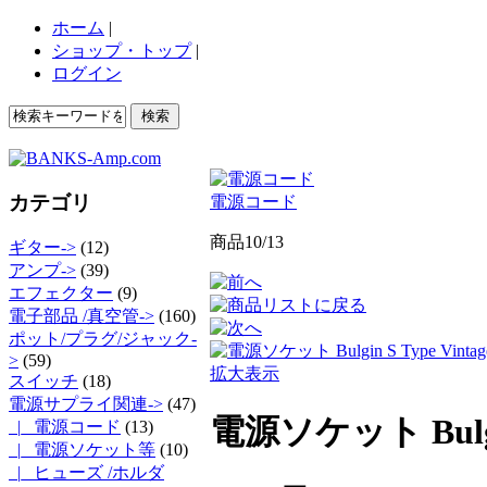
ホーム
|
ショップ・トップ
|
ログイン
カテゴリ
電源コード
商品10/13
ギター->
(12)
アンプ->
(39)
エフェクター
(9)
電子部品 /真空管->
(160)
ポット/プラグ/ジャック-
>
(59)
拡大表示
スイッチ
(18)
電源サプライ関連
->
(47)
電源ソケット Bulgin 
|_ 電源コード
(13)
|_ 電源ソケット等
(10)
|_ ヒューズ /ホルダ