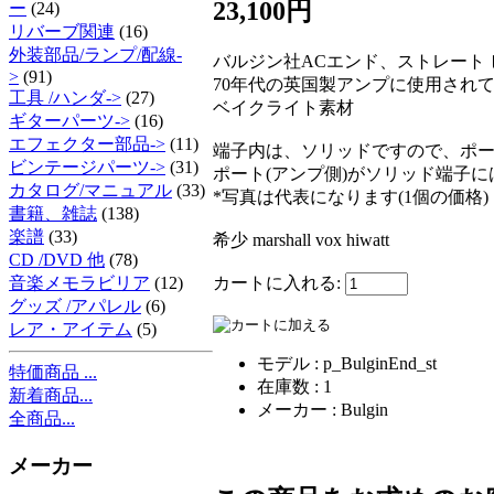
23,100円
ー
(24)
リバーブ関連
(16)
外装部品/ランプ/配線-
バルジン社ACエンド、ストレート
>
(91)
70年代の英国製アンプに使用されていた
工具 /ハンダ->
(27)
ベイクライト素材
ギターパーツ->
(16)
エフェクター部品->
(11)
端子内は、ソリッドですので、ポ
ビンテージパーツ->
(31)
ポート(アンプ側)がソリッド端子
カタログ/マニュアル
(33)
*写真は代表になります(1個の価格)
書籍、雑誌
(138)
楽譜
(33)
希少 marshall vox hiwatt
CD /DVD 他
(78)
カートに入れる:
音楽メモラビリア
(12)
グッズ /アパレル
(6)
レア・アイテム
(5)
モデル : p_BulginEnd_st
特価商品 ...
在庫数 : 1
新着商品...
メーカー : Bulgin
全商品...
メーカー