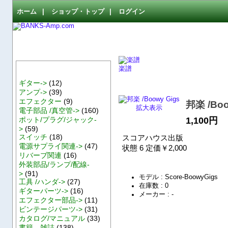
ホーム
|
ショップ・トップ
|
ログイン
カテゴリ
楽譜
ギター->
(12)
アンプ->
(39)
エフェクター
(9)
邦楽 /Boo
拡大表示
電子部品 /真空管->
(160)
1,100円
ポット/プラグ/ジャック-
>
(59)
スイッチ
(18)
スコアハウス出版
電源サプライ関連->
(47)
状態 6 定価￥2,000
リバーブ関連
(16)
外装部品/ランプ/配線-
>
(91)
モデル : Score-BoowyGigs
工具 /ハンダ->
(27)
在庫数 : 0
ギターパーツ->
(16)
メーカー : -
エフェクター部品->
(11)
ビンテージパーツ->
(31)
カタログ/マニュアル
(33)
書籍、雑誌
(138)