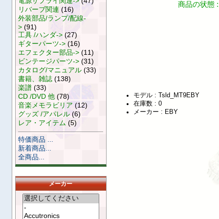
電源サプライ関連->
(47)
商品の状態 :
リバーブ関連
(16)
外装部品/ランプ/配線-
>
(91)
工具 /ハンダ->
(27)
ギターパーツ->
(16)
エフェクター部品->
(11)
ビンテージパーツ->
(31)
カタログ/マニュアル
(33)
書籍、雑誌
(138)
楽譜
(33)
モデル : Tsld_MT9EBY
CD /DVD 他
(78)
在庫数 : 0
音楽メモラビリア
(12)
メーカー : EBY
グッズ /アパレル
(6)
レア・アイテム
(5)
特価商品 ...
新着商品...
全商品...
メーカー