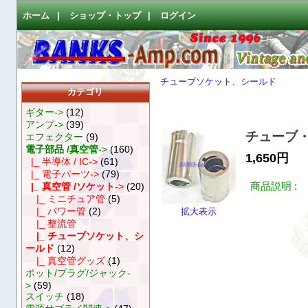
ホーム
|
ショップ・トップ
|
ログイン
チューブソケット、シールド
カテゴリ
ギター->
(12)
アンプ->
(39)
チューブ・シ
エフェクター
(9)
電子部品 /真空管
->
(160)
1,650円
|_ 半導体 / IC->
(61)
|_ 電子パーツ->
(79)
商品説明 :
|_ 真空管 /ソケット
->
(20)
|_ ミニチュア管
(5)
|_ パワー管
(2)
拡大表示
|_ 整流管
|_ チューブソケット、シ
ールド
(12)
|_ 真空管グッズ
(1)
ポット/プラグ/ジャック-
>
(59)
スイッチ
(18)