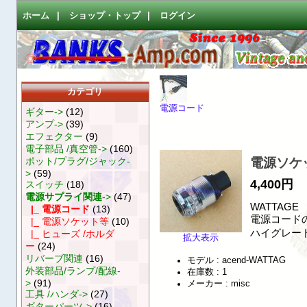
ホーム
|
ショップ・トップ
|
ログイン
カテゴリ
電源コード
ギター->
(12)
アンプ->
(39)
エフェクター
(9)
電子部品 /真空管->
(160)
ポット/プラグ/ジャック-
電源ソケッ
>
(59)
4,400円
スイッチ
(18)
電源サプライ関連
->
(47)
WATTAGE
|_ 電源コード
(13)
電源コード
|_ 電源ソケット等
(10)
ハイグレー
|_ ヒューズ /ホルダ
拡大表示
ー
(24)
リバーブ関連
(16)
モデル : acend-WATTAG
外装部品/ランプ/配線-
在庫数 : 1
>
(91)
メーカー : misc
工具 /ハンダ->
(27)
ギターパーツ->
(16)