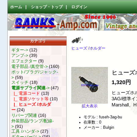
ホーム
|
ショップ・トップ
|
ログイン
カテゴリ
ヒューズ /ホルダー
ギター->
(12)
アンプ->
(39)
エフェクター
(9)
電子部品 /真空管->
(160)
ポット/プラグ/ジャック-
ヒューズホ
>
(59)
1,320円
スイッチ
(18)
電源サプライ関連
->
(47)
ヒューズホルダ
|_ 電源コード
(13)
3AG/標準
|_ 電源ソケット等
(10)
|_ ヒューズ /ホルダ
Marshall
拡大表示
ー
(24)
リバーブ関連
(16)
モデル : fuseh-3ag-bu
外装部品/ランプ/配線-
在庫数 : 0
>
(91)
メーカー : Bulgin
工具 /ハンダ->
(27)
ギターパーツ->
(16)