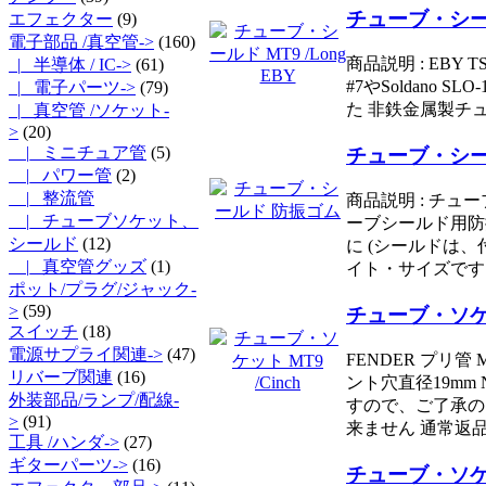
チューブ・シールド
エフェクター
(9)
電子部品 /真空管
->
(160)
商品説明 : EBY T
|_ 半導体 / IC->
(61)
#7やSoldano
|_ 電子パーツ->
(79)
た 非鉄金属製チュ.
|_ 真空管 /ソケット
-
>
(20)
|_ ミニチュア管
(5)
チューブ・シー
|_ パワー管
(2)
|_ 整流管
商品説明 : チュ
|_ チューブソケット、
ーブシールド用防
シールド
(12)
に (シールドは
|_ 真空管グッズ
(1)
イト・サイズです。
ポット/プラグ/ジャック-
>
(59)
チューブ・ソケット
スイッチ
(18)
電源サプライ関連->
(47)
FENDER プリ管
リバーブ関連
(16)
ント穴直径19m
外装部品/ランプ/配線-
すので、ご了承の
>
(91)
来ません 通常返
工具 /ハンダ->
(27)
ギターパーツ->
(16)
チューブ・ソケッ