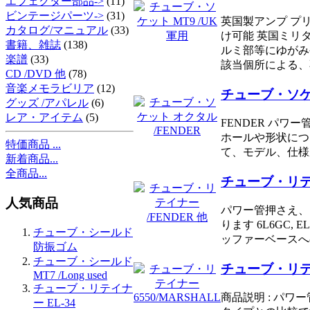
エフェクター部品->
(11)
ビンテージパーツ->
(31)
英国製アンプ プリ管 
カタログ/マニュアル
(33)
け可能 英国ミリタ
書籍、雑誌
(138)
ルミ部等にゆがみ
楽譜
(33)
該当個所による、不
CD /DVD 他
(78)
音楽メモラビリア
(12)
チューブ・ソケッ
グッズ /アパレル
(6)
レア・アイテム
(5)
FENDER パワー
ホールや形状につ
特価商品 ...
て、モデル、仕様
新着商品...
全商品...
チューブ・リテイ
人気商品
パワー管押さえ、
ります 6L6GC, 
チューブ・シールド
ッファーベースへ
防振ゴム
チューブ・シールド
チューブ・リテイ
MT7 /Long used
チューブ・リテイナ
商品説明 : パワー
ー EL-34