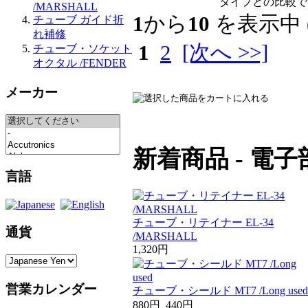
タイプとの比較です 6
/MARSHALL
1
から
10
を表示中 
チューブ ガイド折
れ補修
1
2
[次へ >>]
チューブ・ソケット
オクタル /FENDER
メーカー
新着商品 - 電子
言語
チューブ・リテイナー EL-34
通貨
/MARSHALL
1,320円
営業カレンダー
チューブ・シールド MT7 /Long used
880円
440円