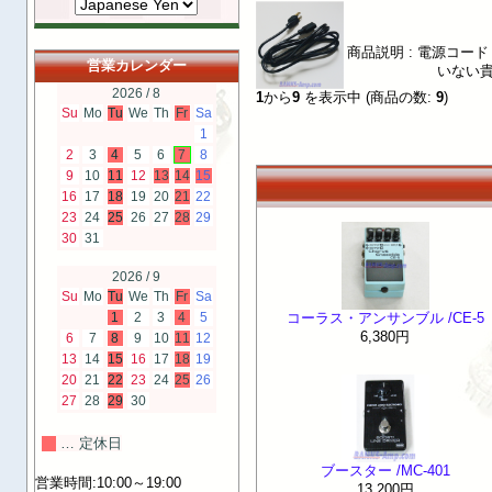
商品説明 : 電源コード 
営業カレンダー
いない貴
2026 / 8
1
から
9
を表示中 (商品の数:
9
)
Su
Mo
Tu
We
Th
Fr
Sa
1
2
3
4
5
6
7
8
9
10
11
12
13
14
15
16
17
18
19
20
21
22
23
24
25
26
27
28
29
30
31
2026 / 9
Su
Mo
Tu
We
Th
Fr
Sa
1
2
3
4
5
コーラス・アンサンブル /CE-5
6,380円
6
7
8
9
10
11
12
13
14
15
16
17
18
19
20
21
22
23
24
25
26
27
28
29
30
… 定休日
ブースター /MC-401
営業時間:10:00～19:00
13,200円