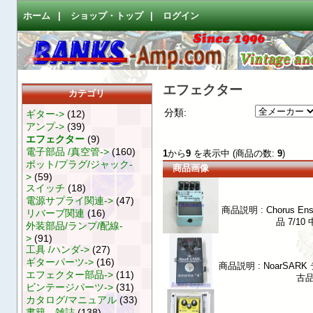
ホーム
|
ショップ・トップ
|
ログイン
エフェクター
カテゴリ
分類:
ギター->
(12)
アンプ->
(39)
エフェクター
(9)
電子部品 /真空管->
(160)
1
から
9
を表示中 (商品の数:
9
)
ポット/プラグ/ジャック-
商品画像
>
(59)
スイッチ
(18)
電源サプライ関連->
(47)
商品説明 : Chorus
リバーブ関連
(16)
品 7/1
外装部品/ランプ/配線-
>
(91)
工具 /ハンダ->
(27)
ギターパーツ->
(16)
商品説明 : NoarSAR
エフェクター部品->
(11)
古品
ビンテージパーツ->
(31)
カタログ/マニュアル
(33)
書籍、雑誌
(138)