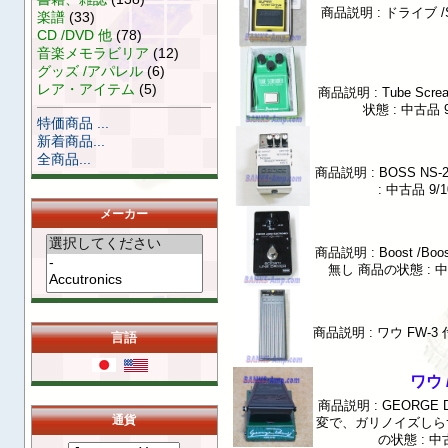
商品説明 : ドライブ /
楽譜
(33)
CD /DVD 他
(78)
音楽メモラビリア
(12)
グッズ /アパレル
(6)
レア・アイテム
(5)
商品説明 : Tube Sc
状態 : 中古品 
特価商品 ...
新着商品...
全商品...
商品説明 : BOSS NS
: 中古品 9
メーカー
商品説明 : Boost /Boost
無し 商品の状態 : 中
商品説明 : ワウ FW-3
言語
ワウ /
商品説明 : GEORGE 
通貨
変で、ガリノイズしらず 
の状態 : 中