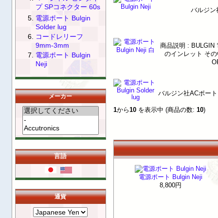
プ SPコネクター 60s
バルジン社
電源ポート Bulgin
Solder lug
コードレリーフ
9mm-3mm
商品説明 : BULG
のインレット その中
電源ポート Bulgin
O
Neji
バルジン社ACポート
メーカー
1
から
10
を表示中 (商品の数:
10
)
言語
電源ポート Bulgin Neji
8,800円
通貨