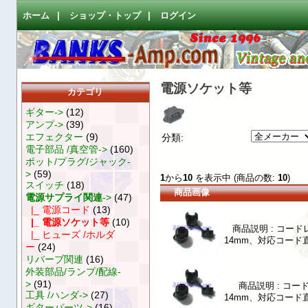
ホーム
|
ショップ・トップ
|
ログイン
電源ソケット等
カテゴリ
ギター->
(12)
アンプ->
(39)
エフェクター
(9)
分類:
電子部品 /真空管->
(160)
ポット/プラグ/ジャック-
>
(59)
1
から
10
を表示中 (商品の数:
10
)
スイッチ
(18)
商品画像
電源サプライ関連
->
(47)
|_ 電源コード
(13)
|_ 電源ソケット等
(10)
商品説明 : コードレ
|_ ヒューズ /ホルダ
14mm、対応コード
ー
(24)
リバーブ関連
(16)
外装部品/ランプ/配線-
>
(91)
商品説明 : コード
工具 /ハンダ->
(27)
14mm、対応コード
ギターパーツ->
(16)