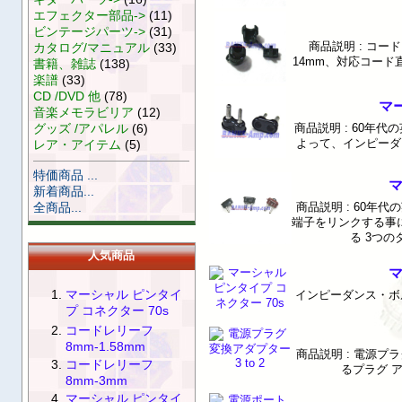
エフェクター部品->
(11)
ビンテージパーツ->
(31)
商品説明 : コード
カタログ/マニュアル
(33)
14mm、対応コード
書籍、雑誌
(138)
楽譜
(33)
CD /DVD 他
(78)
マー
音楽メモラビリア
(12)
グッズ /アパレル
(6)
商品説明 : 60年
よって、インピーダン
レア・アイテム
(5)
特価商品 ...
マ
新着商品...
全商品...
商品説明 : 60年
端子をリンクする事
る 3つの
人気商品
マ
マーシャル ピンタイ
インピーダンス・ボ
プ コネクター 70s
コードレリーフ
8mm-1.58mm
商品説明 : 電源プ
コードレリーフ
るプラグ 
8mm-3mm
マーシャル ピンタイ